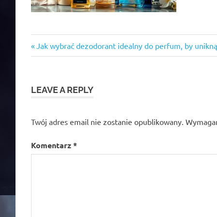
Previous
Nawigacja
Jak wybrać dezodorant idealny do perfum, by unikn
Post:
wpisu
LEAVE A REPLY
Twój adres email nie zostanie opublikowany.
Wymagan
Komentarz
*