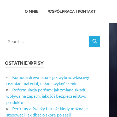
.com.pl
O MNIE
WSPÓŁPRACA I KONTAKT
OSTATNIE WPISY
Komoda drewniana – jak wybrać właściwy
rozmiar, materiał, układ i wykończenie
Reformulacja perfum: jak zmiana składu
wpływa na zapach, jakość i bezpieczeństwo
produktu
Perfumy a świeży tatuaż: kiedy można je
stosować i jak dbać o skórę po sesji