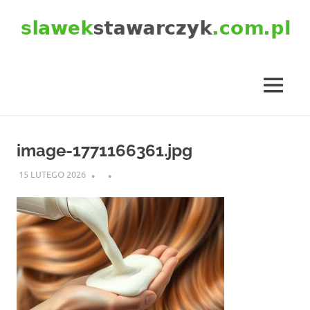
Skip
to
content
slawekstawarczyk.com.pl
MENU
image-1771166361.jpg
15 LUTEGO 2026