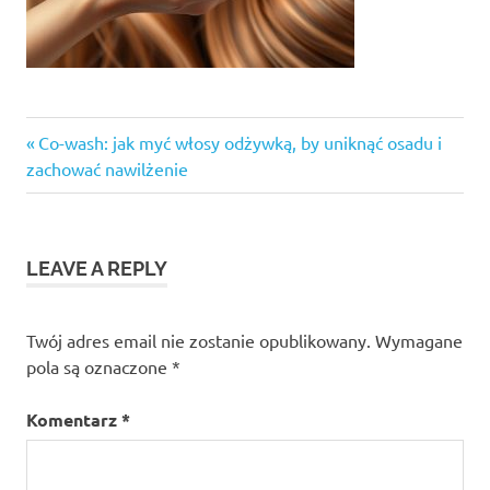
Previous
Nawigacja
Co-wash: jak myć włosy odżywką, by uniknąć osadu i
Post:
zachować nawilżenie
wpisu
LEAVE A REPLY
Twój adres email nie zostanie opublikowany.
Wymagane
pola są oznaczone
*
Komentarz
*