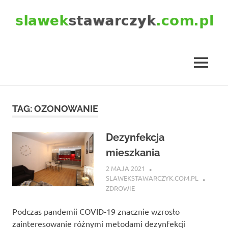
Skip
to
content
slawekstawarczyk.com.pl
MENU
TAG:
OZONOWANIE
Dezynfekcja
mieszkania
2 MAJA 2021
SLAWEKSTAWARCZYK.COM.PL
ZDROWIE
Podczas pandemii COVID-19 znacznie wzrosło
zainteresowanie różnymi metodami dezynfekcji